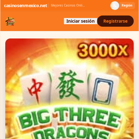
casinosenmexico.net
Mejores Casinos Online
Región
Iniciar sesión
Registrarse