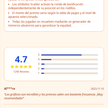
Los símbolos Scatter activan la ronda de bonificación
independientemente de su posición en los rodillos.
El monto del premio varía según la tabla de pagos y el nivel de
apuesta seleccionado.
Todas las jugadas se resuelven mediante un generador de
números aleatorios para garantizar la equidad.
5
4.7
4
3
⭐⭐⭐⭐⭐
2
1248 Reviews
1
Al***ro
2023-11-15
“Los gráficos son increíbles y los premios salen con bastante frecuencia. ¡Muy
recomendado!”