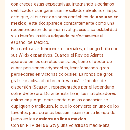
con creces estas expectativas, integrando algoritmos
certificados que garantizan resultados aleatorios. Es por
esto que, al buscar opciones confiables de
casinos en
mexico
, este slot aparece constantemente como una
recomendación de primer nivel gracias a su estabilidad
y su interfaz intuitiva adaptada perfectamente al
español de México.
En cuanto a las funciones especiales, el juego brilla con
sus Wilds expansivos. Cuando el Rey de Atlantis
aparece en los carretes centrales, tiene el poder de
cubrir posiciones adyacentes, transformando giros
perdedores en victorias colosales. La ronda de giros
gratis se activa al obtener tres o más símbolos de
dispersión (Scatter), representados por el legendario
cofre del tesoro. Durante esta fase, los multiplicadores
entran en juego, permitiendo que las ganancias se
dupliquen o tripliquen, lo que lo convierte en uno de los
favoritos para quienes buscan maximizar su tiempo de
juego en los
casinos en linea mexico
.
Con un
RTP del 96.5%
y una volatilidad media-alta,