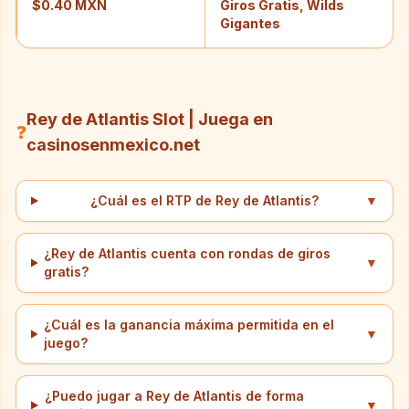
$0.40 MXN
Giros Gratis, Wilds
Gigantes
Rey de Atlantis Slot | Juega en
❓
casinosenmexico.net
¿Cuál es el RTP de Rey de Atlantis?
▼
¿Rey de Atlantis cuenta con rondas de giros
▼
gratis?
¿Cuál es la ganancia máxima permitida en el
▼
juego?
¿Puedo jugar a Rey de Atlantis de forma
▼