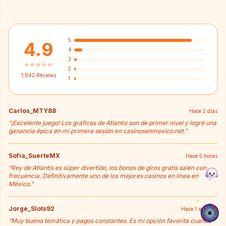
5
4.9
4
3
⭐⭐⭐⭐⭐
2
1,842 Reviews
1
Carlos_MTY88
Hace 2 días
“¡Excelente juego! Los gráficos de Atlantis son de primer nivel y logré una
ganancia épica en mi primera sesión en casinosenmexico.net.”
Sofía_SuerteMX
Hace 5 horas
“Rey de Atlantis es súper divertido, los bonos de giros gratis salen con
frecuencia. Definitivamente uno de los mejores casinos en línea en
México.”
Jorge_Slots92
Hace 1 semana
“Muy buena temática y pagos constantes. Es mi opción favorita cuando