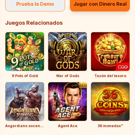
Prueba la Demo
Jugar con Dinero Real
Juegos Relacionados
9 Pots of Gold
War of Gods
Tazón del tesoro
Asgardiano ascendente
Agent Ace
36 monedas™