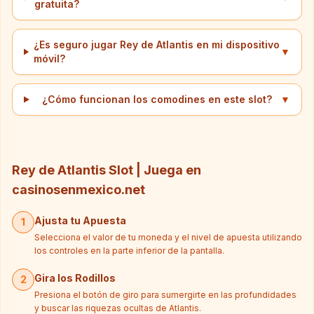
gratuita?
¿Es seguro jugar Rey de Atlantis en mi dispositivo
▼
móvil?
¿Cómo funcionan los comodines en este slot?
▼
Rey de Atlantis Slot | Juega en
casinosenmexico.net
Ajusta tu Apuesta
1
Selecciona el valor de tu moneda y el nivel de apuesta utilizando
los controles en la parte inferior de la pantalla.
Gira los Rodillos
2
Presiona el botón de giro para sumergirte en las profundidades
y buscar las riquezas ocultas de Atlantis.