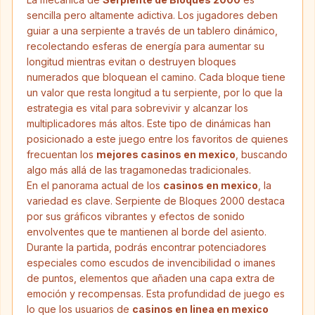
sencilla pero altamente adictiva. Los jugadores deben
guiar a una serpiente a través de un tablero dinámico,
recolectando esferas de energía para aumentar su
longitud mientras evitan o destruyen bloques
numerados que bloquean el camino. Cada bloque tiene
un valor que resta longitud a tu serpiente, por lo que la
estrategia es vital para sobrevivir y alcanzar los
multiplicadores más altos. Este tipo de dinámicas han
posicionado a este juego entre los favoritos de quienes
frecuentan los
mejores casinos en mexico
, buscando
algo más allá de las tragamonedas tradicionales.
En el panorama actual de los
casinos en mexico
, la
variedad es clave. Serpiente de Bloques 2000 destaca
por sus gráficos vibrantes y efectos de sonido
envolventes que te mantienen al borde del asiento.
Durante la partida, podrás encontrar potenciadores
especiales como escudos de invencibilidad o imanes
de puntos, elementos que añaden una capa extra de
emoción y recompensas. Esta profundidad de juego es
lo que los usuarios de
casinos en linea en mexico