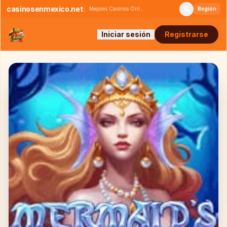
casinosenmexico.net
Mejores Casinos Online
Región
Iniciar sesión
Registrarse