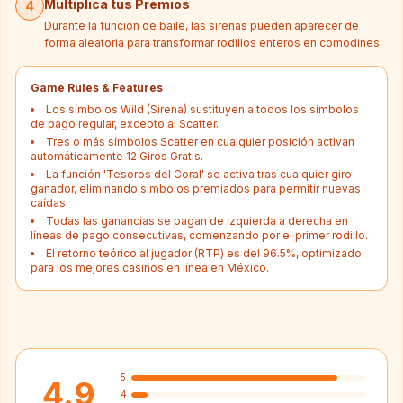
Multiplica tus Premios
4
Durante la función de baile, las sirenas pueden aparecer de
forma aleatoria para transformar rodillos enteros en comodines.
Game Rules & Features
Los símbolos Wild (Sirena) sustituyen a todos los símbolos
de pago regular, excepto al Scatter.
Tres o más símbolos Scatter en cualquier posición activan
automáticamente 12 Giros Gratis.
La función 'Tesoros del Coral' se activa tras cualquier giro
ganador, eliminando símbolos premiados para permitir nuevas
caídas.
Todas las ganancias se pagan de izquierda a derecha en
líneas de pago consecutivas, comenzando por el primer rodillo.
El retorno teórico al jugador (RTP) es del 96.5%, optimizado
para los mejores casinos en línea en México.
5
4.9
4