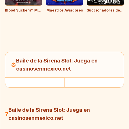
Blood Suckers™ Megaways™
Maestros Aviadores
Succionadores de sangre™
Baile de la Sirena Slot: Juega en
⚙️
casinosenmexico.net
Baile de la Sirena Slot: Juega en
❓
casinosenmexico.net