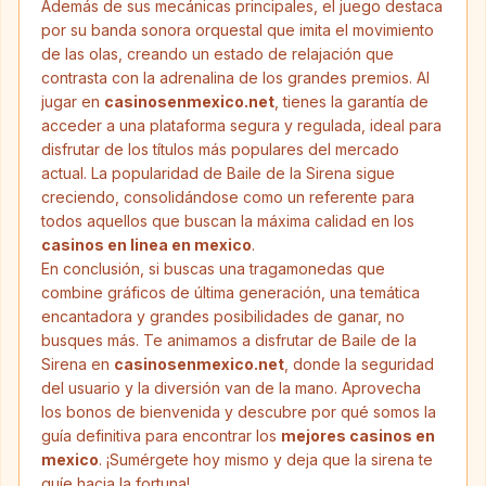
Además de sus mecánicas principales, el juego destaca
por su banda sonora orquestal que imita el movimiento
de las olas, creando un estado de relajación que
contrasta con la adrenalina de los grandes premios. Al
jugar en
casinosenmexico.net
, tienes la garantía de
acceder a una plataforma segura y regulada, ideal para
disfrutar de los títulos más populares del mercado
actual. La popularidad de Baile de la Sirena sigue
creciendo, consolidándose como un referente para
todos aquellos que buscan la máxima calidad en los
casinos en linea en mexico
.
En conclusión, si buscas una tragamonedas que
combine gráficos de última generación, una temática
encantadora y grandes posibilidades de ganar, no
busques más. Te animamos a disfrutar de Baile de la
Sirena en
casinosenmexico.net
, donde la seguridad
del usuario y la diversión van de la mano. Aprovecha
los bonos de bienvenida y descubre por qué somos la
guía definitiva para encontrar los
mejores casinos en
mexico
. ¡Sumérgete hoy mismo y deja que la sirena te
guíe hacia la fortuna!