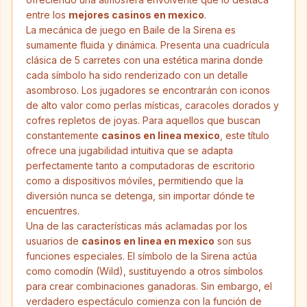
entre los
mejores casinos en mexico
.
La mecánica de juego en Baile de la Sirena es
sumamente fluida y dinámica. Presenta una cuadrícula
clásica de 5 carretes con una estética marina donde
cada símbolo ha sido renderizado con un detalle
asombroso. Los jugadores se encontrarán con iconos
de alto valor como perlas místicas, caracoles dorados y
cofres repletos de joyas. Para aquellos que buscan
constantemente
casinos en linea mexico
, este título
ofrece una jugabilidad intuitiva que se adapta
perfectamente tanto a computadoras de escritorio
como a dispositivos móviles, permitiendo que la
diversión nunca se detenga, sin importar dónde te
encuentres.
Una de las características más aclamadas por los
usuarios de
casinos en linea en mexico
son sus
funciones especiales. El símbolo de la Sirena actúa
como comodín (Wild), sustituyendo a otros símbolos
para crear combinaciones ganadoras. Sin embargo, el
verdadero espectáculo comienza con la función de