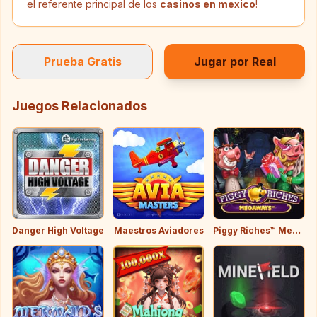
el referente principal de los
casinos en mexico
!
Prueba Gratis
Jugar por Real
Juegos Relacionados
Danger High Voltage
Maestros Aviadores
Piggy Riches™ Megaways™