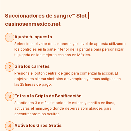
Succionadores de sangre™ Slot |
casinosenmexico.net
Ajusta tu apuesta
1
Selecciona el valor de la moneda y el nivel de apuesta utilizando
los controles en la parte inferior de la pantalla para personalizar
tu jugada en los mejores casinos en México.
Gira los carretes
2
Presiona el botón central de giro para comenzar la acción. El
objetivo es alinear símbolos de vampiros y armas antiguas en
las 25 líneas de pago.
Entra a la Cripta de Bonificación
3
Si obtienes 3 o más símbolos de estaca y martillo en línea,
activarás el minijuego donde deberás abrir ataúdes para
encontrar premios ocultos.
Activa los Giros Gratis
4