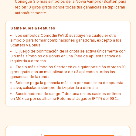
Consigue 3 o más símbolos de la Novia Vampiro (Scatter) para
recibir 10 giros gratis donde todas tus ganancias se triplicarán
automáticamente.
Game Rules & Features
Los símbolos Comodín (Wild) sustituyen a cualquier otro
símbolo para formar combinaciones ganadoras, excepto a los
Scatters y Bonus.
El juego de bonificación de la cripta se activa únicamente con
3 o más símbolos de Bonus en una línea de apuesta activa de
izquierda a derecha.
Tres o más símbolos Scatter en cualquier posición otorgan 10
giros gratis con un multiplicador de x3 aplicado a todas las
ganancias de la ronda.
Solo se paga la ganancia más alta por cada línea de apuesta
activa, calculada siempre de izquierda a derecha.
Succionadores de sangre™ destaca en los casinos en línea
en México por su altísimo Retorno al Jugador (RTP) del 98%.
5