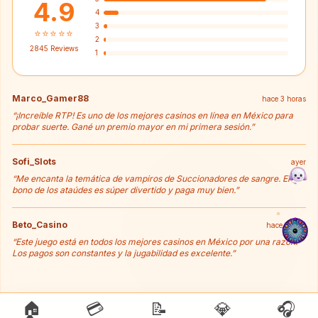
4.9
4
3
⭐⭐⭐⭐⭐
2
2845 Reviews
1
Marco_Gamer88
hace 3 horas
“¡Increíble RTP! Es uno de los mejores casinos en línea en México para
probar suerte. Gané un premio mayor en mi primera sesión.”
Sofi_Slots
ayer
“Me encanta la temática de vampiros de Succionadores de sangre. El
bono de los ataúdes es súper divertido y paga muy bien.”
Beto_Casino
hace 4 días
“Este juego está en todos los mejores casinos en México por una razón.
Los pagos son constantes y la jugabilidad es excelente.”
🏠
💳
📝
💎
🎧