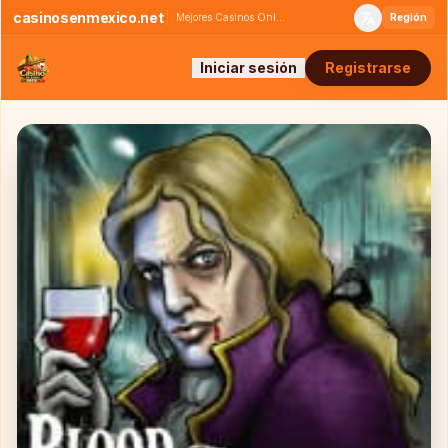
casinosenmexico.net
Mejores Casinos Online
Región
Iniciar sesión
Registrarse