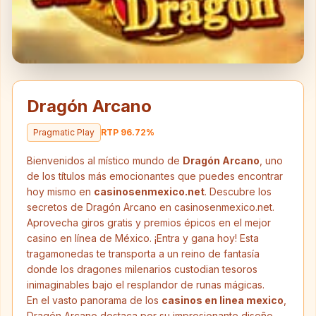
▶
Dragón Arcano
Pragmatic Play
RTP 96.72%
Bienvenidos al místico mundo de
Dragón Arcano
, uno
de los títulos más emocionantes que puedes encontrar
hoy mismo en
casinosenmexico.net
. Descubre los
secretos de Dragón Arcano en casinosenmexico.net.
Aprovecha giros gratis y premios épicos en el mejor
casino en línea de México. ¡Entra y gana hoy! Esta
tragamonedas te transporta a un reino de fantasía
donde los dragones milenarios custodian tesoros
inimaginables bajo el resplandor de runas mágicas.
En el vasto panorama de los
casinos en linea mexico
,
Dragón Arcano destaca por su impresionante diseño