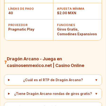
LÍNEAS DE PAGO
APUESTA MÍNIMA
40
$2.00 MXN
PROVEEDOR
FUNCIONES
Pragmatic Play
Giros Gratis,
Comodines Expansivos
Dragón Arcano - Juega en
❓
casinosenmexico.net | Casino Online
¿Cuál es el RTP de Dragón Arcano?
▼
¿Tiene Dragón Arcano rondas de giros gratis?
▼