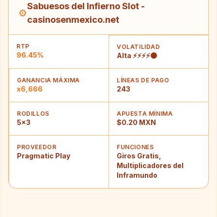
Sabuesos del Infierno Slot -
⚙️
casinosenmexico.net
RTP
VOLATILIDAD
96.45%
Alta ⚡⚡⚡⚡🌑
GANANCIA MÁXIMA
LÍNEAS DE PAGO
x6,666
243
RODILLOS
APUESTA MÍNIMA
5x3
$0.20 MXN
PROVEEDOR
FUNCIONES
Pragmatic Play
Giros Gratis,
Multiplicadores del
Inframundo