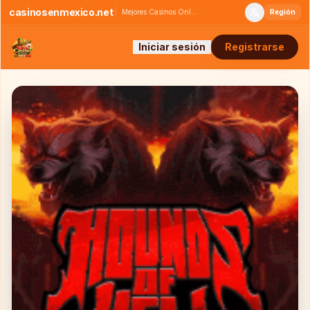
casinosenmexico.net
Mejores Casinos Online
Región
Iniciar sesión
Registrarse