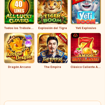
Todos los Tréboles Afortunados40
Explosión del Tigre
Yeti Explosivo
Dragón Arcano
The Empire
Clásico Caliente Amigo