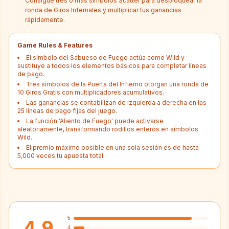
Consigue tres o más símbolos Scatter para desbloquear la
ronda de Giros Infernales y multiplicar tus ganancias
rápidamente.
Game Rules & Features
El símbolo del Sabueso de Fuego actúa como Wild y
sustituye a todos los elementos básicos para completar líneas
de pago.
Tres símbolos de la Puerta del Infierno otorgan una ronda de
10 Giros Gratis con multiplicadores acumulativos.
Las ganancias se contabilizan de izquierda a derecha en las
25 líneas de pago fijas del juego.
La función 'Aliento de Fuego' puede activarse
aleatoriamente, transformando rodillos enteros en símbolos
Wild.
El premio máximo posible en una sola sesión es de hasta
5,000 veces tu apuesta total.
5
4.9
4