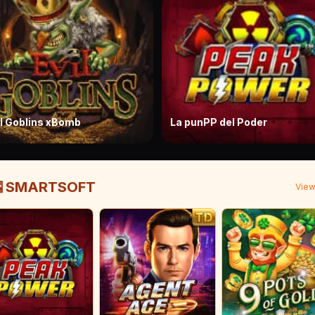
il Goblins xBomb
La punPP del Poder
 SMARTSOFT
View