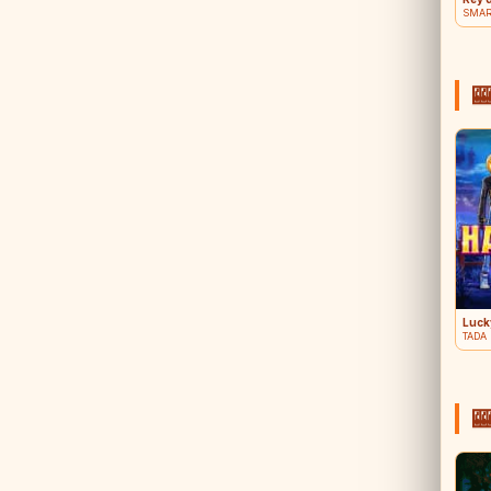
SMAR

Luck
TADA
