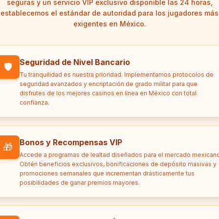
seguras y un servicio VIP exclusivo disponible las 24 horas,
/2026 LuisC*** gano 27,000 MXN 🔥
establecemos el estándar de autoridad para los jugadores más
/2026 LuisMar*** gano 31,500 MXN 🏆
exigentes en México.
/2026 LuisAnd*** recibio bono 550 MXN 🎉
/2026 LuisCa*** gano 16,500 MXN 🏆
/2026 LuisJ*** retiro exitoso 14,800 MXN 🏦
Seguridad de Nivel Bancario
🛡️
/2026 LuisSof*** retiro exitoso 4,800 MXN 🏦
Tu tranquilidad es nuestra prioridad. Implementamos protocolos de
/2026 LuisR*** pego el jackpot de 79,000 MXN 💥
seguridad avanzados y encriptación de grado militar para que
/2026 LuisJo*** gano 12,000 MXN 🏆
disfrutes de los mejores casinos en línea en México con total
/2026 JuanMont*** retiro exitoso 1,000 MXN ✅
confianza.
/2026 LuisMate*** recibio reembolso 1,400 MXN 🔄
/2026 LuisLu*** gano 25,500 MXN 🔥
/2026 LuisV*** retiro exitoso 8,500 MXN 💸
Bonos y Recompensas VIP
🎁
/2026 LuisCam*** gano 31,000 MXN 🔥
Accede a programas de lealtad diseñados para el mercado mexicano
/2026 JuanK*** recibio reembolso 260 MXN 💵
Obtén beneficios exclusivos, bonificaciones de depósito masivas y
/2026 LuisCar*** recibio bono 1,150 MXN 🎉
promociones semanales que incrementan drásticamente tus
posibilidades de ganar premios mayores.
/2026 LuisMari*** pego el jackpot de 194,000 MXN 🚀
/2026 LuisF*** recibio reembolso 1,220 MXN 💵
/2026 JuanN*** pego el jackpot de 72,000 MXN 🚀