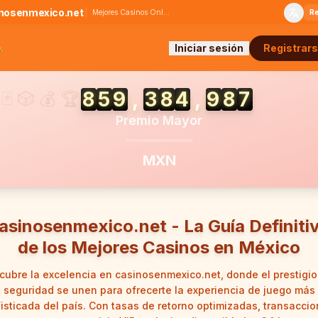
/2026 Lui*** retiro exitoso 8,800 MXN ✅
nosenmexico.net
Mejores Casinos Online
R
/2026 Luis*** gano 13,500 MXN 🔥
/2026 LuisA*** recibio bono 1,600 MXN 🎁
Iniciar sesión
Registrar
/2026 LuisE*** recibio reembolso 180 MXN 🎊
/2026 Jua*** pego el jackpot de 248,000 MXN 🚀
ono exclusivo en
/2026 Juan*** pego el jackpot de 166,000 MXN 💥
8
5
9
,
3
1
7
,
8
8
5
 🃏 🎲 💰 🏆
casinosenmexico.net
/2026 LuisL*** recibio bono 1,700 MXN 🎁
Premio Mayor
/2026 JuanM*** recibio reembolso 1,360 MXN 💵
/2026 LuisD*** recibio bono 1,150 MXN ✨
MXN
/2026 JuanMo*** recibio reembolso 140 MXN 💵
/2026 LuisS*** retiro exitoso 8,000 MXN 🏦
/2026 LuisEm*** retiro exitoso 4,100 MXN 💸
/2026 LuisM*** recibio bono 750 MXN ✨
asinosenmexico.net - La Guía Definiti
/2026 LuisSo*** retiro exitoso 4,900 MXN 💸
de los Mejores Casinos en México
/2026 LuisMa*** gano 5,000 MXN 💰
/2026 JuanMon*** pego el jackpot de 149,000 MXN 💥
cubre la excelencia en casinosenmexico.net, donde el prestigio 
/2026 LuisMat*** recibio bono 1,450 MXN ✨
seguridad se unen para ofrecerte la experiencia de juego más
/2026 LuisAn*** retiro exitoso 1,400 MXN ✅
isticada del país. Con tasas de retorno optimizadas, transacci
/2026 JuanA*** recibio reembolso 1,400 MXN 💵