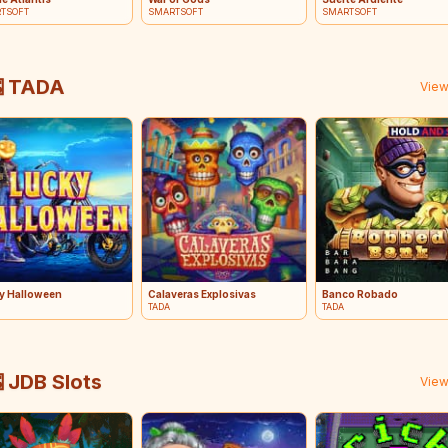
TSOFT
SMARTSOFT
SMARTSOFT
 TADA
View
y Halloween
Calaveras Explosivas
Banco Robado
TADA
TADA
 JDB Slots
View